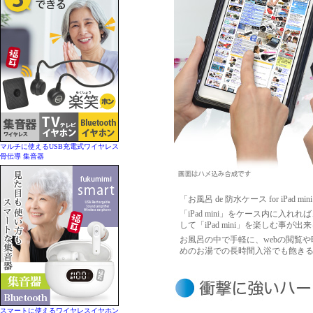
マルチに使えるUSB充電式ワイヤレス
骨伝導 集音器
「お風呂 de 防水ケース for iPad mi
「iPad mini」をケース内に
して「iPad mini」を楽しむ事が
お風呂の中で手軽に、webの閲覧
めのお湯での長時間入浴でも飽き
スマートに使えるワイヤレスイヤホン