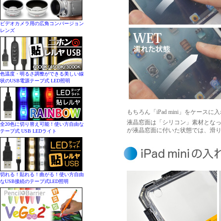
ビデオカメラ用の広角コンバージョン
レンズ
色温度・明るさ調整ができる美しい線
状のUSB電源テープ式 LED照明
もちろん「iPad mini」をケ
液晶窓面は「シリコン」素材とな
全20色に切り替え可能！使い方自由な
が液晶窓面に付いた状態では、滑
テープ式 USB LEDライト
切れる！貼れる！曲がる！使い方自由
なUSB接続のテープ式LED照明