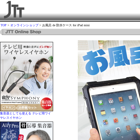
TOP
>
オンラインショップ
> お風呂 de 防水ケース for iPad mini
集音器としても使える テレビ用ワイ
ヤレスイヤホン