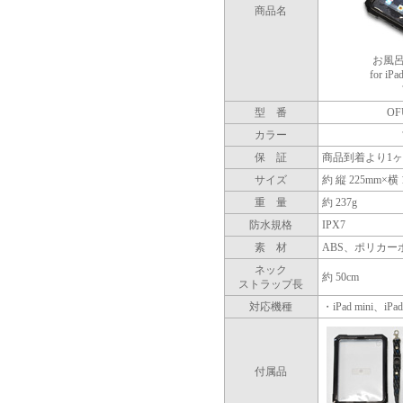
商品名
お風呂
for iPa
型 番
OF
カラー
保 証
商品到着より1
サイズ
約 縦 225mm×横
重 量
約 237g
防水規格
IPX7
素 材
ABS、ポリカ
ネック
約 50cm
ストラップ長
対応機種
・iPad mini、iPad 
付属品