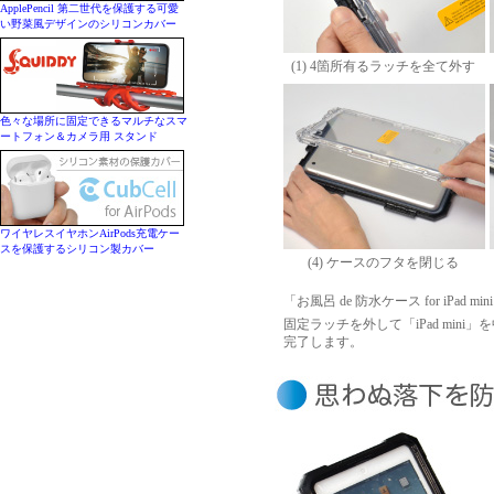
ApplePencil 第二世代を保護する可愛
い野菜風デザインのシリコンカバー
(1) 4箇所有るラッチを全て外す
色々な場所に固定できるマルチなスマ
ートフォン＆カメラ用 スタンド
ワイヤレスイヤホンAirPods充電ケー
スを保護するシリコン製カバー
(4) ケースのフタを閉じる
「お風呂 de 防水ケース for iPad
固定ラッチを外して「iPad mi
完了します。