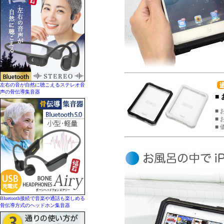
左右の音が自然に聴こえるステレオ音
声の骨伝導集音器
■
■ 
■ 
■
Bluetooth接続で音楽や通話も楽しめる
骨伝導方式のヘッドホン集音器