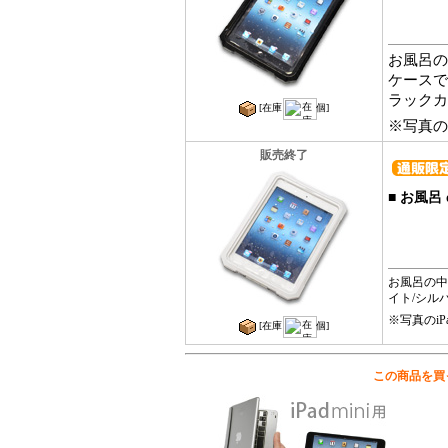
お風呂の中
ケースで
ラックカ
[在庫
個]
※写真のi
販売終了
■
お風呂 d
お風呂の中で
イト/シル
※写真のiP
[在庫
個]
この商品を買