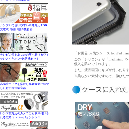
シンプルで使いやすい両耳対応 USB
充電式 耳掛け型の集音器
「お風呂 de 防水ケース for i
テレビの音をあなたの耳へ届けるワイ
ヤレスイヤホン+送信機セット
この「シリコン」が「iPad mi
侵入を防いでくれます。
また、液晶画面にキズが付いたり
※柔らかい素材ですので、伸びた
高感度マイクを搭載し集音能力に特化
した骨伝導式集音器
レンズ非対応のカメラにも取り付けら
れる広角コンバージョンレンズ