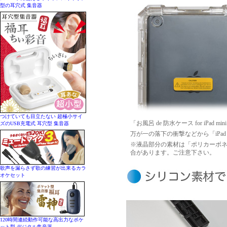
型の耳穴式 集音器
つけていても目立たない 超極小サイ
「お風呂 de 防水ケース for iP
ズのUSB充電式 耳穴型 集音器
万が一の落下の衝撃などから「iPad
※液晶部分の素材は「ポリカーボ
合があります。ご注意下さい。
歌声を漏らさず歌の練習が出来るカラ
オケセット
120時間連続動作可能な高出力なポケ
ット型 デジタル集音器