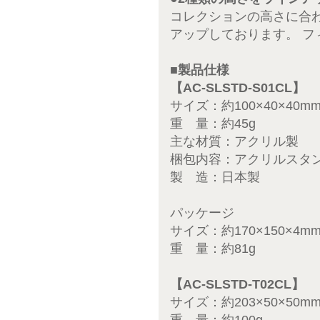
コレクションの高さに合わ
アップしております。 
■製品仕様
【AC-SLSTD-S01CL】
サイズ：約100×40×40m
重 量：約45g
主な材質：アクリル製
梱包内容：アクリルスタ
製 造：日本製
パッケージ
サイズ：約170×150×4m
重 量：約81g
【AC-SLSTD-T02CL】
サイズ：約203×50×50m