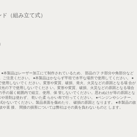
ンド（組み立て式）
m
 ●本製品はレーザー加工にて制作されているため、 部品のフ チ部分や角部分など
。ご注意ください。 ●本製品はかならず平坦で水平な場所で使用してください。 ●
で使用しないでく ださい。変形や変質、破損、発火、火災などの原因となる場 合が
日光の下で使用しないでくださ い。変形や変質、破損、火災などの原因となる場合
様の手の届く範囲内で組立、使用、保 管しないでください。思わぬけが等の原因とな
水や溶剤は使わず、 乾いた柔 らかい布で行ってください。 ●ベンジンやシンナー、
拭かないでください。製品表面を傷めたり、 破損の原因と なります。 ●本製品の故
故や直 接、 間接の損害については弊社はその責を負わないものと します。