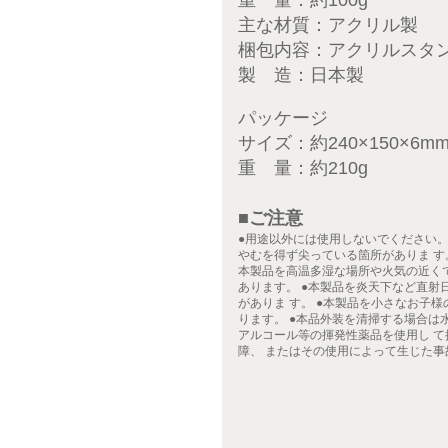
重 量：約100g
主な材質：アクリル製
梱包内容：アクリルスタ
製 造：日本製
パッケージ
サイズ：約240×150×6m
重 量：約210g
■ご注意
●用途以外には使用しないでください。
やむを得ず尖っている箇所がありま す
本製品を高温多湿な場所や火気の近く
あります。 ●本製品を炎天下など直射
がありま す。 ●本製品を小さなお子
ります。 ●本品外装を清掃する場合は
アルコール等の揮発性薬品を使用し て
障、 またはその使用によって生じた事