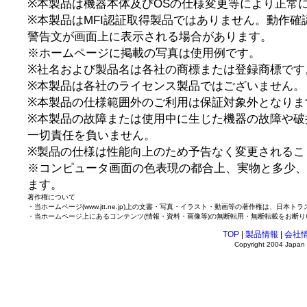
※本製品は機器本体及びOSの仕様変更等により正常
※本製品はMFI認証取得製品ではありません。動作
警告文が画面上に表示される場合があります。
※ホームページに掲載の写真は使用例です。
※社名および製品名は各社の商標または登録商標です
※本製品は各社のライセンス製品ではございません。
※本製品の仕様範囲外のご利用は保証対象外となりま
※本製品の故障または使用中に生じた機器の故障や破
一切責任を負いません。
※製品の仕様は性能向上のため予告なく変更されるこ
※コンピュータ画面の色表現の都合上、実物と多少、
ます。
著作権について
・当ホームページ(www.jtt.ne.jp)上の文書・写真・イラスト・動画等の著作権は、日
・当ホームページ上にあるコンテンツ(情報・資料・画像等)の無断転用・無断転載をお断り
TOP
|
製品情報
|
会社
Copyright 2004 Japan T