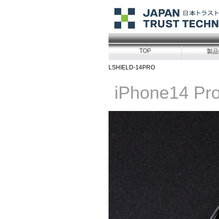
TOP
製品
LSHIELD-14PRO
iPhone14