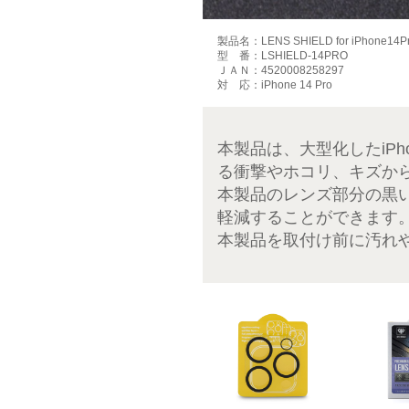
製品名：LENS SHIELD for iPhone14P
型 番：LSHIELD-14PRO
ＪＡＮ：4520008258297
対 応：iPhone 14 Pro
本製品は、大型化したiP
る衝撃やホコリ、キズか
本製品のレンズ部分の黒
軽減することができます
本製品を取付け前に汚れ