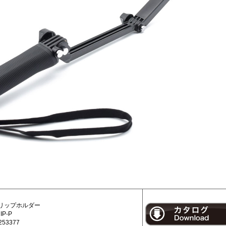
リップホルダー
P-P
53377