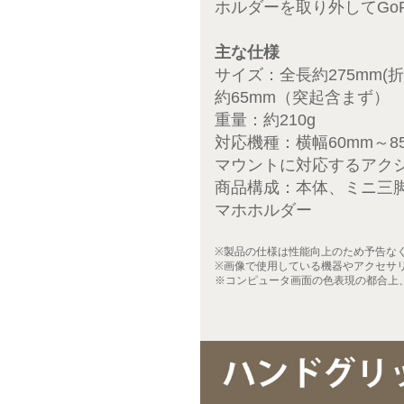
ホルダーを取り外してGo
主な仕様
サイズ：全長約275mm(折
約65mm（突起含まず）
重量：約210g
対応機種：横幅60mm～8
マウントに対応するアク
商品構成：本体、ミニ三
マホホルダー
※製品の仕様は性能向上のため予告な
※画像で使用している機器やアクセサ
※コンピュータ画面の色表現の都合上