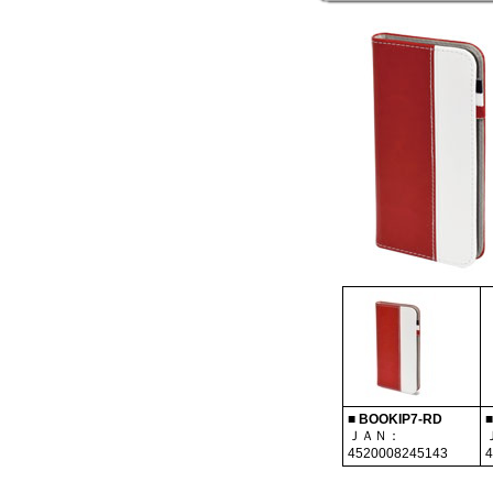
■ BOOKIP7-RD
■
ＪＡＮ：
4520008245143
4