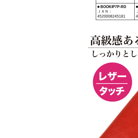
■ BOOKIP7P-RD
■
ＪＡＮ：
4520008245181
4