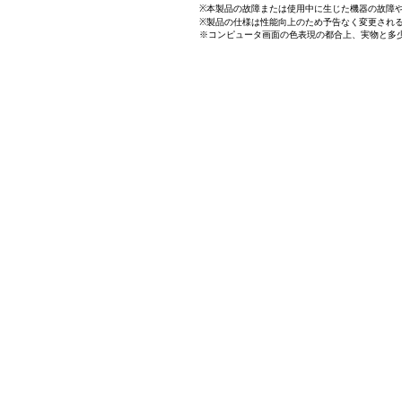
※本製品の故障または使用中に生じた機器の故障
※製品の仕様は性能向上のため予告なく変更され
※コンピュータ画面の色表現の都合上、実物と多