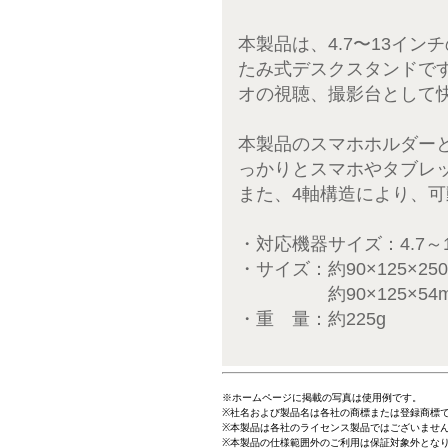
本製品は、4.7〜13イ
たみ式デスクスタンドで
オの視聴、撮影台として
本製品のスマホホルダー
っかりとスマホやタブレ
また、4軸構造により、
・対応機器サイズ：4.7
・サイズ：約90×125×2
約90×125×54m
・重 量：約225g
※ホームページに掲載の写真は使用例です。
※社名および製品名は各社の商標または登録商標
※本製品は各社のライセンス製品ではございませ
※本製品の仕様範囲外のご利用は保証対象外となり