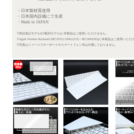
・日本製材質使用
・日本国内設備にて生産
・Made in JAPAN.
※英語表記モデル(US配列モデル)に本製品はご使用いただけません。
※Apple Wireless Keyboard (MC167LL/184LL(US) / MC184J(JIS))に本製品はご使用
※写真はイメージでキーボードやスマートフォン等は付属しておりません。