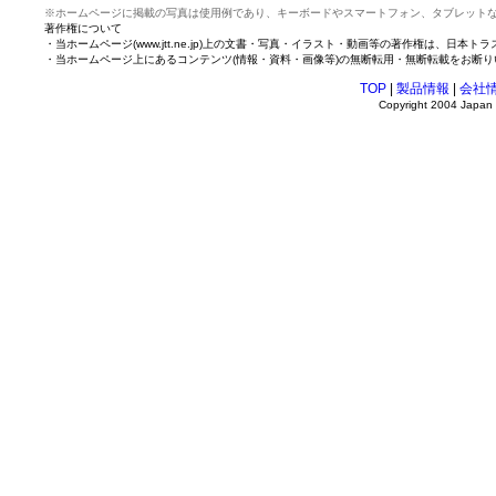
※ホームページに掲載の写真は使用例であり、キーボードやスマートフォン、タブレット
著作権について
・当ホームページ(www.jtt.ne.jp)上の文書・写真・イラスト・動画等の著作権は、日
・当ホームページ上にあるコンテンツ(情報・資料・画像等)の無断転用・無断転載をお断り
TOP
|
製品情報
|
会社
Copyright 2004 Japan T