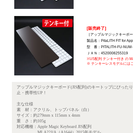
[販売終了]
［アップルマジックキーボード
製品名：PitaLITH FIT for 
型 番：PITALITH-FU-NUM-
ＪＡＮ：4520008255319
※US配列 テンキー付き の Mag
※ テンキーレスモデルには
アップルマジックキーボード(JIS配列)のキートップにぴっ
止・携帯性UP！
主な仕様
素 材：アクリル、トップパネル（白）
サイズ：約279mm x 115mm x 4mm
重 さ：約105g
対応機種：Apple Magic Keyboard JIS配列
MLA22J/A（A1644）2015年モデル