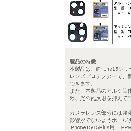
アルミレンズプ
型 番 PP
ＪＡＮ 452
アルミレンズプ
型 番 PP
ＪＡＮ 452
製品の特徴
本製品は、iPhone1
レンズプロテクターで、
できます。
また、本製品のアルミ筐
際、光の乱反射を抑えて
カメラレンズ部分には強
影響がでないようホール
iPhone15/15Plus用「
PPR