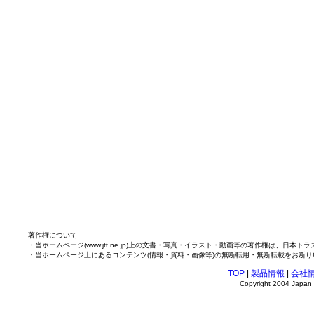
著作権について
・当ホームページ(www.jtt.ne.jp)上の文書・写真・イラスト・動画等の著作権は、日
・当ホームページ上にあるコンテンツ(情報・資料・画像等)の無断転用・無断転載をお断り
TOP
|
製品情報
|
会社
Copyright 2004 Japan T