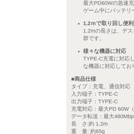
最大PD60Wの急速
ゲーム中にバッテリ
1.2ｍで取り回し便利
1.2mの長さは、
群です。
様々な機器に対応
TYPE-C充電に対
な機器に対応してお
■商品仕様
タイプ：充電、通信対応
入力端子：TYPE-C
出力端子：TYPE-C
充電対応：最大PD 60W（
データ転送：最大480Mbp
長 さ:約 1.2m
重 量: 約65g