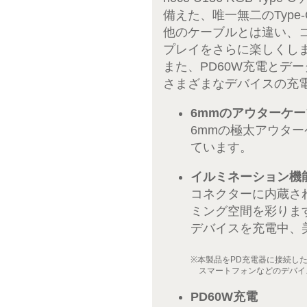
備えた、唯一無二のType-C
他のケーブルとは違い、
プレイをさらに楽しくし
また、PD60W充電とデ
さまざまなデバイスの充
6mmのアウターケー
6mmの極太アウタ
ています。
イルミネーション機
コネクターに内蔵さ
ミング空間を彩りま
デバイスを充電中、美
※本製品をPD充電器に接続し
スマートフォンなどのデバイ
PD60W充電