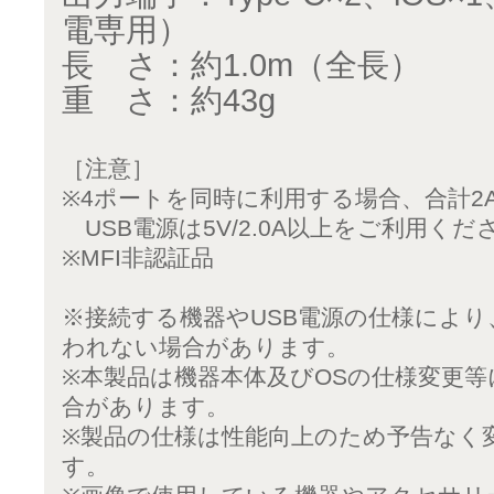
電専用）
長 さ：約1.0m（全長）
重 さ：約43g
［注意］
※4ポートを同時に利用する場合、合計2
USB電源は5V/2.0A以上をご利用くだ
※MFI非認証品
※接続する機器やUSB電源の仕様によ
われない場合があります。
※本製品は機器本体及びOSの仕様変更
合があります。
※製品の仕様は性能向上のため予告なく
す。