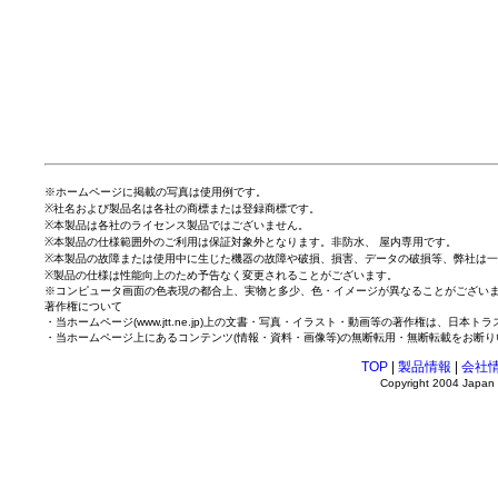
※ホームページに掲載の写真は使用例です。
※社名および製品名は各社の商標または登録商標です。
※本製品は各社のライセンス製品ではございません。
※本製品の仕様範囲外のご利用は保証対象外となります。非防水、 屋内専用です。
※本製品の故障または使用中に生じた機器の故障や破損、損害、データの破損等、弊社は
※製品の仕様は性能向上のため予告なく変更されることがございます。
※コンピュータ画面の色表現の都合上、実物と多少、色・イメージが異なることがござい
著作権について
・当ホームページ(www.jtt.ne.jp)上の文書・写真・イラスト・動画等の著作権は、日
・当ホームページ上にあるコンテンツ(情報・資料・画像等)の無断転用・無断転載をお断り
TOP
|
製品情報
|
会社
Copyright 2004 Japan T