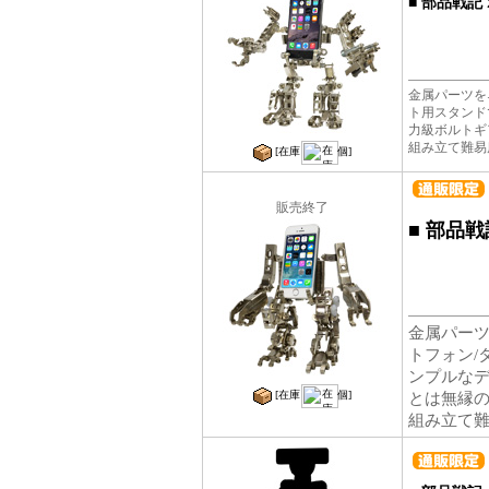
■
部品戦記 
金属パーツを
ト用スタンド
力級ボルトギ
組み立て難易
[在庫
個]
販売終了
■
部品戦
金属パー
トフォン/
ンプルなデ
とは無縁
[在庫
個]
組み立て