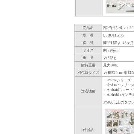
商品名
部品戦記 ボルトギア
型 番
BSBOLTGBG
保 証
商品到着より3ヶ月
サイズ
約 220mm
重 量
約 822 g
耐荷重量
最大500g
梱包時サイズ
約 横23.5cm×縦13.
・iPhoneシリーズ
・iPad miniシリー
・Androidスマー
対応機種
・Android 8イ
※500g以上のタ
付属品