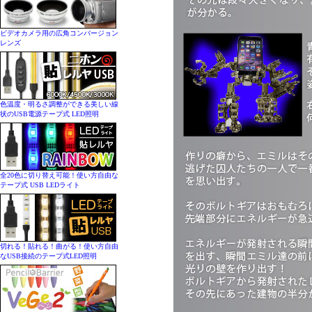
ビデオカメラ用の広角コンバージョン
レンズ
色温度・明るさ調整ができる美しい線
状のUSB電源テープ式 LED照明
全20色に切り替え可能！使い方自由な
テープ式 USB LEDライト
切れる！貼れる！曲がる！使い方自由
なUSB接続のテープ式LED照明