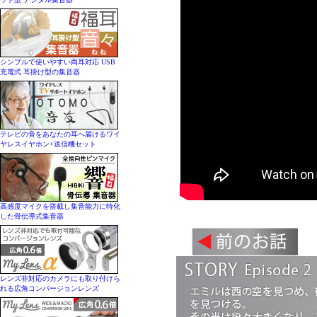
シンプルで使いやすい両耳対応 USB
充電式 耳掛け型の集音器
テレビの音をあなたの耳へ届けるワイ
ヤレスイヤホン+送信機セット
高感度マイクを搭載し集音能力に特化
した骨伝導式集音器
レンズ非対応のカメラにも取り付けら
れる広角コンバージョンレンズ