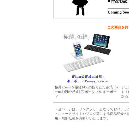
■
部品戦記 
Coming So
この商品を買
iPhone＆iPad mini 用
キーボード Bookey Portable
極薄7.5mm＆極軽145gの折りたたみ式 iPad
デュ
mini＆iPhone5s対応 ポータブル キーボー
ト！i
ド
対応
・当ページは、リンクフリーとなっており、リ
・ニュースサイトやブログ等による商品紹介の
用・無断転載をお断りいたします。