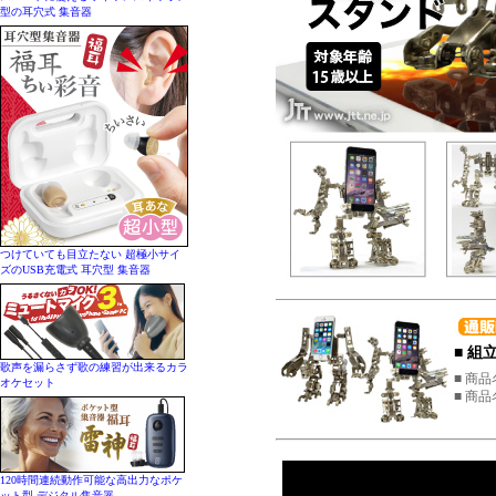
型の耳穴式 集音器
つけていても目立たない 超極小サイ
ズのUSB充電式 耳穴型 集音器
■ 
歌声を漏らさず歌の練習が出来るカラ
■ 商品
オケセット
■ 商品
120時間連続動作可能な高出力なポケ
ット型 デジタル集音器