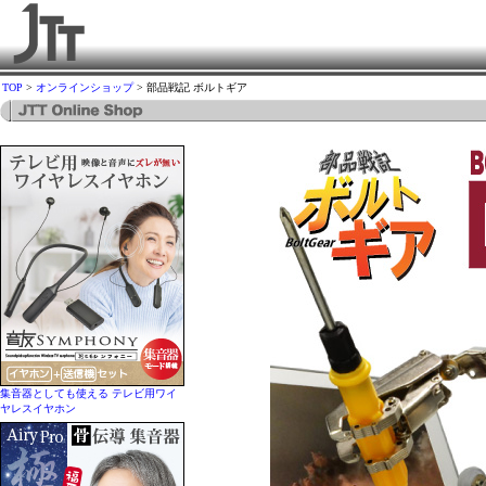
TOP
>
オンラインショップ
> 部品戦記 ボルトギア
集音器としても使える テレビ用ワイ
ヤレスイヤホン