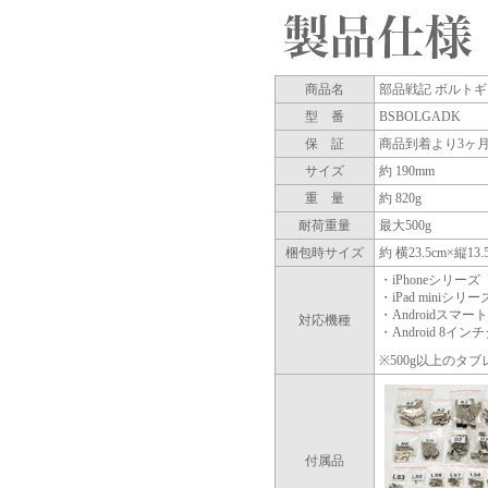
商品名
部品戦記 ボルトギア
型 番
BSBOLGADK
保 証
商品到着より3ヶ
サイズ
約 190mm
重 量
約 820g
耐荷重量
最大500g
梱包時サイズ
約 横23.5cm×縦13.
・iPhoneシリーズ
・iPad miniシリー
・Androidスマー
対応機種
・Android 8イ
※500g以上のタ
付属品