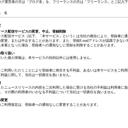
ログ運営者の方は「ブログ名」を、フリーランスの方は「フリーランス」とご記入下
氏 名
定
リース配信サービスの変更、中止、登録削除
ース配信サービス（以下、「本サービス」という）は当社の都合により、登録者に通
変更、または中止することがあります。また、登録E-mailアドレスが認識できない
上未着となった場合、登録者への通知なしに登録を削除することがあります。
の取り扱い
だいた個人情報は、本サービスの目的以外には使用しません。
をご利用いただくことにより登録者に発生する不利益、あるいは本サービスをご利用
不利益に関して、当社は一切責任を負いません。
用
したニュースリリースの内容を二次利用した場合に受ける当社の不利益は利用者に負
た、その際の利用者のいかなる不利益について当社は一切責任を負いません。
の変更
のご利用規定は、登録者への通知なしに変更することがあります。