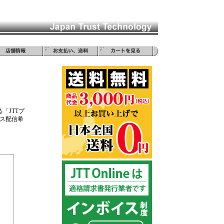
「JTTプ
ス配信希