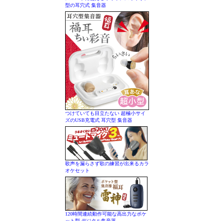
型の耳穴式 集音器
つけていても目立たない 超極小サイ
ズのUSB充電式 耳穴型 集音器
歌声を漏らさず歌の練習が出来るカラ
オケセット
120時間連続動作可能な高出力なポケ
ット型 デジタル集音器