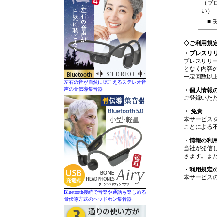
（ブ
い）
■ 
◇ご利用規
・プレスリ
プレスリリ
となく内容の
一定回数以
左右の音が自然に聴こえるステレオ音
声の骨伝導集音器
・個人情報
ご登録いた
・ 免責
本サービス
ことによる
・情報の利
当社が発信
きます。ま
・利用規定
本サービス
Bluetooth接続で音楽や通話も楽しめる
骨伝導方式のヘッドホン集音器