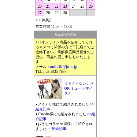
13
14
15
16
17
18
19
20
21
22
23
24
25
26
27
28
29
30
■
= 休業日
営業時間 11:00 ～18:00
商品紹介情報
JTTオンライン商品を紹介してくれ
るマスコミ関係の方は下記宛までご
連絡下さい。高解像度商品画像のご
提供、商品の貸し出しもいたしま
す。
メール：
online02@jtt.ne.jp
TEL：03-3835-7887
うるさくないカラ
OK ミュートマイ
ク3
●アイアリ様にて紹介されました
>>
紹介記事
●ITmedia様にて紹介されました
>>紹
介記事
●おうちカラオケ屋様にて紹介され
ました
>>紹介記事