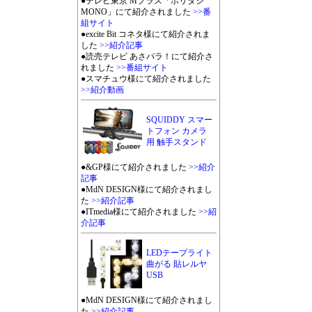
●テレビ東京 Mプラス「ホリダシ
MONO」にて紹介されました
>>番
組サイト
●excite Bit コネタ様にて紹介されま
した
>>紹介記事
●読売テレビ あさパラ！にて紹介さ
れました
>>番組サイト
●スマチュウ様にて紹介されました
>>紹介動画
SQUIDDY スマー
トフォン カメラ
用 触手スタンド
●&GP様にて紹介されました
>>紹介
記事
●MdN DESIGN様にて紹介されまし
た
>>紹介記事
●ITmedia様にて紹介されました
>>紹
介記事
LEDテープライト
曲がる 貼レルヤ
USB
●MdN DESIGN様にて紹介されまし
た
>>紹介記事