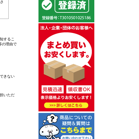
さ
知するこ
等の理由で
できない
担いただ