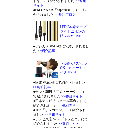
ドキ」にて紹介されました
>>番組
サイト
●FM OSAKA「happiness!!」にて紹
介されました
>>番組ブログ
LED 2本線テープ
ライト ニホンの
貼レルヤ USB
●デジカメ Watch様にて紹介されまし
た
>>紹介記事
うるさくないカラ
OK！ミュートマ
イク USB+
●家電 Watch様にて紹介されました
>>紹介記事
●テレビ朝日「アメトーーク！」に
て紹介されました
>>番組サイト
●日本テレビ「スクール革命」にて
紹介されました
>>番組内容
●TBS「リンカーン」にて紹介され
ました
>>番組サイト
●テレビ東京 WBS「トレたま」にて
紹介されました
>>番組サイト