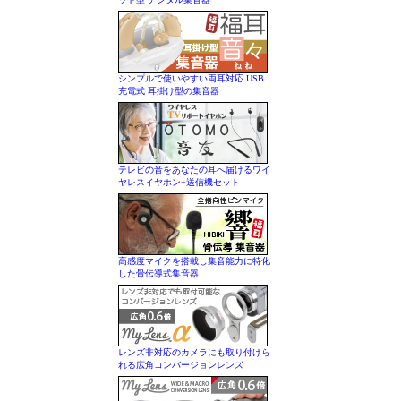
シンプルで使いやすい両耳対応 USB
充電式 耳掛け型の集音器
テレビの音をあなたの耳へ届けるワイ
ヤレスイヤホン+送信機セット
高感度マイクを搭載し集音能力に特化
した骨伝導式集音器
レンズ非対応のカメラにも取り付けら
れる広角コンバージョンレンズ