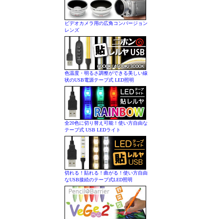
ビデオカメラ用の広角コンバージョン
レンズ
色温度・明るさ調整ができる美しい線
状のUSB電源テープ式 LED照明
全20色に切り替え可能！使い方自由な
テープ式 USB LEDライト
切れる！貼れる！曲がる！使い方自由
なUSB接続のテープ式LED照明