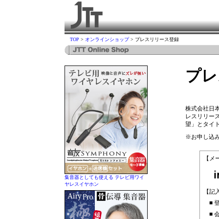
TOP
>
オンラインショップ
> プレスリリース登録
プレ
株式会社日本
レスリリー
望」とタイ
※お申し込
【メ
集音器としても使える テレビ用ワイ
ヤレスイヤホン
【記
■ 
■ 