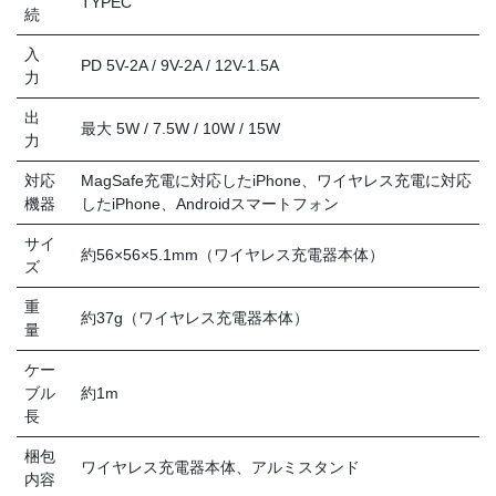
TYPEC
続
入
PD 5V-2A / 9V-2A / 12V-1.5A
力
出
最大 5W / 7.5W / 10W / 15W
力
対応
MagSafe充電に対応したiPhone、ワイヤレス充電に対応
機器
したiPhone、Androidスマートフォン
サイ
約56×56×5.1mm（ワイヤレス充電器本体）
ズ
重
約37g（ワイヤレス充電器本体）
量
ケー
ブル
約1m
長
梱包
ワイヤレス充電器本体、アルミスタンド
内容