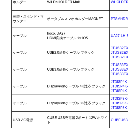
ホルダー
WILD×HOLDER Multi
WHOLDER
三脚・スタンド・マ
ポータブルスマホホルダーMAGNET
PTSMHDR
ウンター
hoco. UA27
ケーブル
UA27-LH-
HDMI変換ケーブル for iOS
JTUSB2E
ケーブル
USB2.0延長ケーブル ブラック
JTUSB2E
JTUSB2E
JTUSB3E
ケーブル
USB3.0延長ケーブル ブラック
JTUSB3E
JTUSB3E
JTDISP4K
ケーブル
DisplayPortケーブル 4K対応 ブラック
JTDISP4K
JTDISP4K
JTDISP8K
ケーブル
DisplayPortケーブル 8K対応 ブラック
JTDISP8K
JTDISP8K
CUBE USB充電器 2ポート 12W ホワイ
USB-AC電源
CUBEUSB
ト