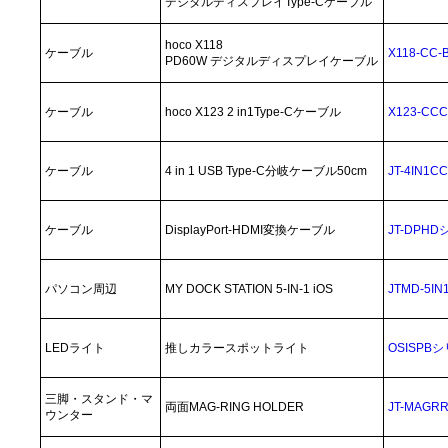
デジタルディスプレイType-Cケーブル
hoco X118
ケーブル
X118-CC-
PD60W デジタルディスプレイケーブル
ケーブル
hoco X123 2 in1Type-Cケーブル
X123-CCC
ケーブル
4 in 1 USB Type-C分岐ケーブル50cm
JT-4IN1
ケーブル
DisplayPort-HDMI変換ケーブル
JT-DPH
パソコン周辺
MY DOCK STATION 5-IN-1 iOS
JTMD-5IN1
LEDライト
推しカラースポットライト
OSISPB
三脚・スタンド・マ
両面MAG-RING HOLDER
JT-MAGR
ウンター