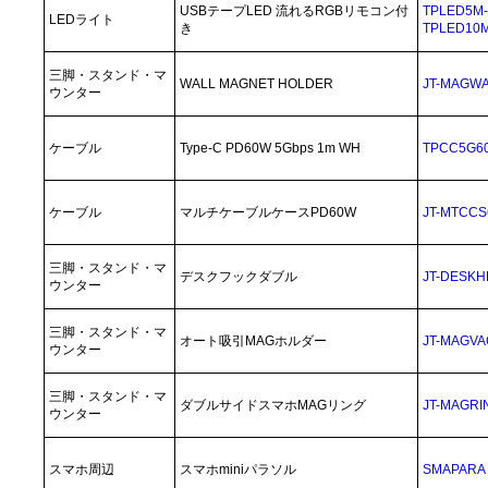
USBテープLED 流れるRGBリモコン付
TPLED5M
LEDライト
き
TPLED10
三脚・スタンド・マ
WALL MAGNET HOLDER
JT-MAGW
ウンター
ケーブル
Type-C PD60W 5Gbps 1m WH
TPCC5G6
ケーブル
マルチケーブルケースPD60W
JT-MTCCS
三脚・スタンド・マ
デスクフックダブル
JT-DESKH
ウンター
三脚・スタンド・マ
オート吸引MAGホルダー
JT-MAGV
ウンター
三脚・スタンド・マ
ダブルサイドスマホMAGリング
JT-MAGR
ウンター
スマホ周辺
スマホminiパラソル
SMAPARA