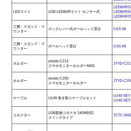
LEDBARS
LEDライト
USB LEDBARライト センサー式
LEDBARS
LEDBARS
三脚・スタンド・マ
ロックレバー式ボールヘッド雲台
CAS-08
ウンター
三脚・スタンド・マ
ボールヘッド雲台
CAS-09
ウンター
yesido C213
ホルダー
JTYD-C21
スマホモニターホルダーMAG
yesido C250
ホルダー
JTYD-C25
スマホモニターホルダー
U140-SET
ケーブル
U140 巻き取りケーブルセット
U140-SET
USB変換コネクタ 240W対応
コネクター
TCTC-SW2
スイングタイプ