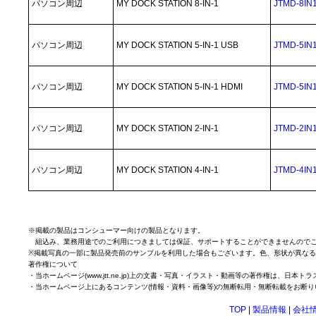
パソコン周辺
MY DOCK STATION 8-IN-1
JTMD-8IN
パソコン周辺
MY DOCK STATION 5-IN-1 USB
JTMD-5IN
パソコン周辺
MY DOCK STATION 5-IN-1 HDMI
JTMD-5IN
パソコン周辺
MY DOCK STATION 2-IN-1
JTMD-2IN
パソコン周辺
MY DOCK STATION 4-IN-1
JTMD-4IN
※掲載の製品はコンシューマー向けの製品となります。
組込み、業務用途でのご利用につきましては保証、サポートすることができませんのでご
※掲載写真の一部に製品発売前のサンプルを利用した場合もございます。色、形状が異な
著作権について
・当ホームページ(www.jtt.ne.jp)上の文書・写真・イラスト・動画等の著作権は、日
・当ホームページ上にあるコンテンツ(情報・資料・画像等)の無断転用・無断転載をお断り
TOP
|
製品情報
|
会社