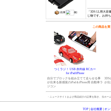
「3DS LL用大
[在庫
個]
じ物です。お持ち
この商品を買
つくラジ！ USB 赤外線 RCカー
for iPad/iPhone
自分でブロックを組み立てて走らせる事
3D
が出来る新感覚のiPad＆iPhone用 自動車ラ
が出
ジコン
・ニュースサイトおよび商品紹介の記事を除き、当ホー
TOP
|
会社概要
|
オン