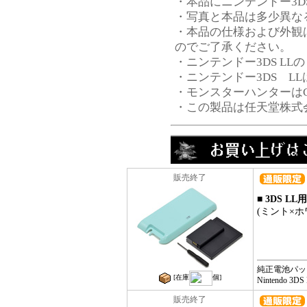
・本品にニンテンドー3D
・写真と本品は多少異な
・本品の仕様および外観
のでご了承ください。
・ニンテンドー3DS L
・ニンテンドー3DS L
・モンスターハンターはC
・この製品は任天堂株式
販売終了
■ 3DS 
(ミント×ホ
純正電池パッ
[在庫
個]
Nintendo 
販売終了