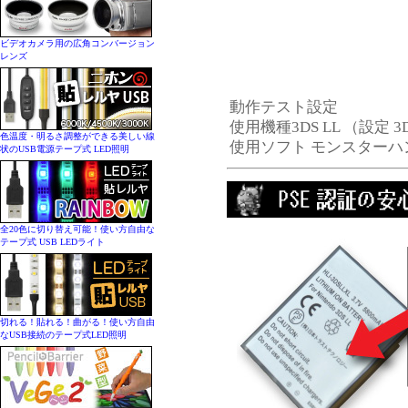
ビデオカメラ用の広角コンバージョン
レンズ
動作テスト設定
使用機種3DS LL （設定 3D 
色温度・明るさ調整ができる美しい線
使用ソフト モンスターハ
状のUSB電源テープ式 LED照明
全20色に切り替え可能！使い方自由な
テープ式 USB LEDライト
切れる！貼れる！曲がる！使い方自由
なUSB接続のテープ式LED照明