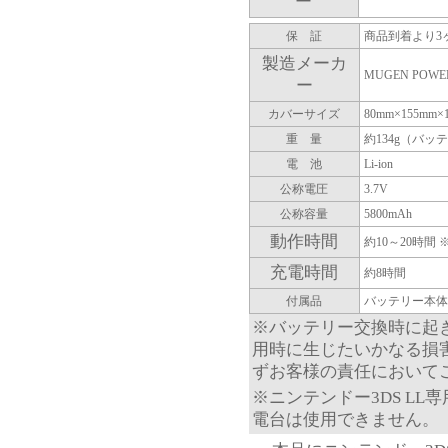
ー
保 証
商品到着より3
製造メーカ
MUGEN POWE
ー
カバーサイズ
80mm×155m
重 量
約134g（バ
電 池
Li-ion
公称電圧
3.7V
公称容量
5800mAh
動作時間
約10～20時
充電時間
約8時間
付属品
バッテリー本体
※バッテリー交換時に起き
用時に生じたいかなる損
ずお客様の責任において
※ニンテンドー3DS LL
電台は使用できません。