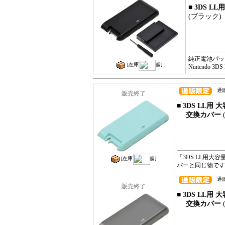
■ 3DS 
(ブラック)
純正電池パッ
[在庫
個]
Nintendo 3
通販コ
販売終了
■ 3DS LL
交換カバー
「3DS LL用大
[在庫
個]
バーと同じ物です
通販コ
販売終了
■ 3DS LL
交換カバー