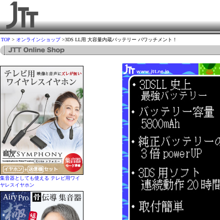
TOP
>
オンラインショップ
>3DS LL用 大容量内蔵バッテリー パワッチメント！
集音器としても使える テレビ用ワイ
ヤレスイヤホン