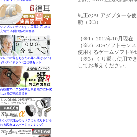
まさに、3DS LL史上最大最強の内
純正のACアダプターを使
能（※3）
シンプルで使いやすい両耳対応 USB
充電式 耳掛け型の集音器
（※1）2012年10月現
（※2）3DSソフトモン
使用するゲームソフトや
（※3）くり返し使用で
テレビの音をあなたの耳へ届けるワイ
ヤレスイヤホン+送信機セット
してお考えください。
高感度マイクを搭載し集音能力に特化
した骨伝導式集音器
レンズ非対応のカメラにも取り付けら
れる広角コンバージョンレンズ