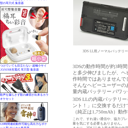
型の耳穴式 集音器
3DS LL用ノーマルバッテリ
3DSの動作時間が約3時間
つけていても目立たない 超極小サイ
ズのUSB充電式 耳穴型 集音器
と多少伸びましたが、ヘ
作時間ではありませんで
そんなヘビーユーザーのあ
量内蔵バッテリー パワ
歌声を漏らさず歌の練習が出来るカラ
3DS LLの内蔵バッテリ
オケセット
ント！」に交換するだけで
（純正は1,750mAh）
これで、すれ違い通信や、協力プレイ
量を気にする必要もありません。
120時間連続動作可能な高出力なポケ
ット型 デジタル集音器