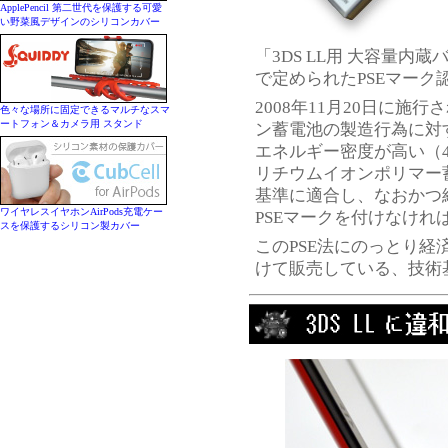
ApplePencil 第二世代を保護する可愛
い野菜風デザインのシリコンカバー
「3DS LL用 大容量
で定められたPSEマーク
2008年11月20日に施
色々な場所に固定できるマルチなスマ
ートフォン＆カメラ用 スタンド
ン蓄電池の製造行為に対
エネルギー密度が高い（
リチウムイオンポリマー
基準に適合し、なおかつ
ワイヤレスイヤホンAirPods充電ケー
PSEマークを付けなけ
スを保護するシリコン製カバー
このPSE法にのっとり経
けて販売している、技術