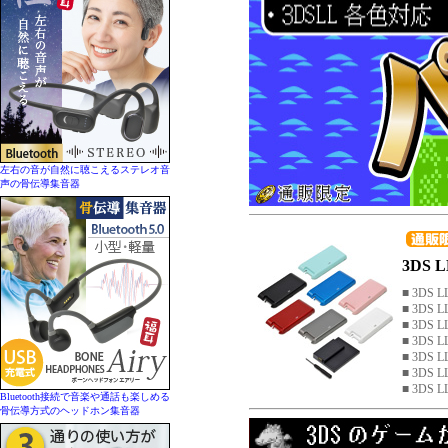
左右の音が自然に聴こえるステレオ音
声の骨伝導集音器
3DS
■ 3DS
■ 3DS
■ 3DS
■ 3DS
■ 3DS
■ 3DS
■ 3DS
Bluetooth接続で音楽や通話も楽しめる
骨伝導方式のヘッドホン集音器