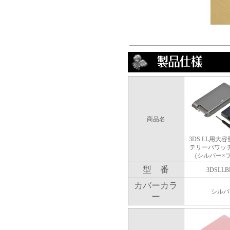
商品名
3DS LL用大
テリーパワッ
(シルバー×
型 番
3DSLLB
カバーカラ
シルバ
ー