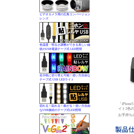
ビデオカメラ用の広角コンバージョン
レンズ
色温度・明るさ調整ができる美しい線
状のUSB電源テープ式 LED照明
全20色に切り替え可能！使い方自由な
テープ式 USB LEDライト
「iPho
切れる！貼れる！曲がる！使い方自由
イト2色
なUSB接続のテープ式LED照明
お手持ちの