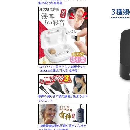
型の耳穴式 集音器
つけていても目立たない 超極小サイ
ズのUSB充電式 耳穴型 集音器
歌声を漏らさず歌の練習が出来るカラ
オケセット
120時間連続動作可能な高出力なポケ
ット型 デジタル集音器