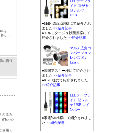
LEDテープラ
イト 曲がる
貼レルヤ
USB
●MdN DESIGN様にて紹介され
ました
>>紹介記事
ing、
●エルミタージュ秋葉原様にて
SBの各ケー
紹介されました
>>紹介記事
マルチ広角コ
ンバージョン
レンズ My
切の責任
Lens α
●週間アスキー様にて紹介され
ました
>>紹介記事
●&GP 様にて紹介されました
>>紹介記事
LEDテープラ
イト 貼レル
ヤ USB レイ
ンボー
ースの厚み
●家電Watch様にて紹介されまし
hone5
た
>>紹介記事
ご使用く