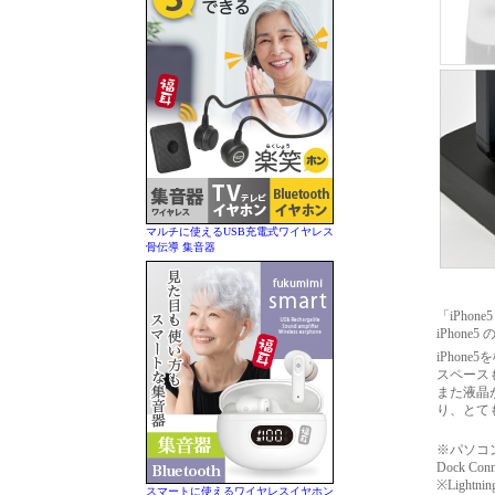
マルチに使えるUSB充電式ワイヤレス
骨伝導 集音器
「iPho
iPhon
iPho
スペース
また液晶
り、とて
※パソコン
Dock C
※Ligh
スマートに使えるワイヤレスイヤホン