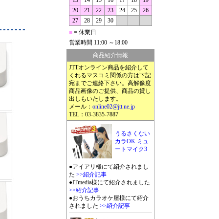
13
14
15
16
17
18
19
20
21
22
23
24
25
26
27
28
29
30
■
= 休業日
営業時間 11:00 ～18:00
商品紹介情報
JTTオンライン商品を紹介して
くれるマスコミ関係の方は下記
宛までご連絡下さい。高解像度
商品画像のご提供、商品の貸し
出しもいたします。
メール：
online02@jtt.ne.jp
TEL：03-3835-7887
うるさくない
カラOK ミュ
ートマイク3
●アイアリ様にて紹介されまし
た
>>紹介記事
●ITmedia様にて紹介されました
>>紹介記事
●おうちカラオケ屋様にて紹介
されました
>>紹介記事