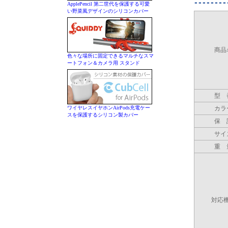
ApplePencil 第二世代を保護する可愛
い野菜風デザインのシリコンカバー
商品
色々な場所に固定できるマルチなスマ
ートフォン＆カメラ用 スタンド
型 
ワイヤレスイヤホンAirPods充電ケー
カラ
スを保護するシリコン製カバー
保 
サイ
重 
対応