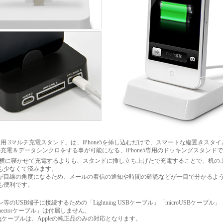
ne5 用 3マルチ充電スタンド」は、iPhone5を挿し込むだけで、スマートな縦置きスタ
e5 の充電＆データシンクロをする事が可能になる、iPhone5専用のドッキングスタンド
ne5を横に寝かせて充電するよりも、スタンドに挿し立ち上げたで充電することで、机の
も少なくて済みます。
が目線の角度になるため、メールの着信の通知や時間の確認などが一目で分かるよ
も便利です。
等のUSB端子に接続するための「Lightning USBケーブル」「microUSBケーブル」「3
onnectorケーブル」は付属しません。
tningケーブルは、Appleの純正品のみの対応となります。