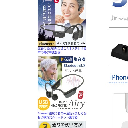
左右の音が自然に聴こえるステレオ音
声の骨伝導集音器
Bluetooth接続で音楽や通話も楽しめる
骨伝導方式のヘッドホン集音器