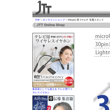
TOP
>
オンラインショップ
> iPhone5 用 3マルチ 充電スタンド
集音器としても使える テレビ用ワイ
ヤレスイヤホン