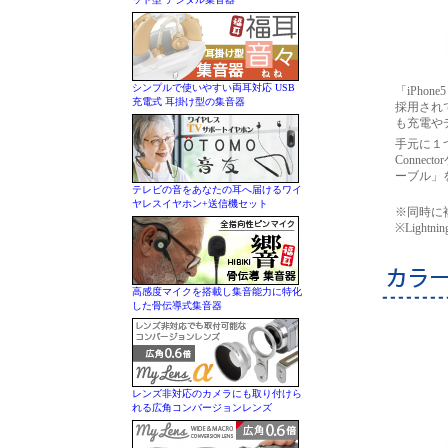
シンプルで使いやすい両耳対応 USB
「iPhon
充電式 耳掛け型の集音器
採用されて
も充電や
手元に１つ
Conne
ーブル」
テレビの音をあなたの耳へ届けるワイ
ヤレスイヤホン+送信機セット
※同時に
※Ligh
高感度マイクを搭載し集音能力に特化
した骨伝導式集音器
レンズ非対応のカメラにも取り付けら
れる広角コンバージョンレンズ