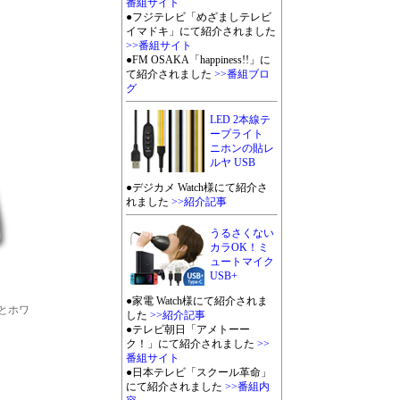
番組サイト
●フジテレビ「めざましテレビ
イマドキ」にて紹介されました
>>番組サイト
●FM OSAKA「happiness!!」に
て紹介されました
>>番組ブロ
グ
LED 2本線テ
ープライト
ニホンの貼レ
ルヤ USB
●デジカメ Watch様にて紹介さ
れました
>>紹介記事
うるさくない
カラOK！ミ
ュートマイク
USB+
●家電 Watch様にて紹介されま
クとホワ
した
>>紹介記事
●テレビ朝日「アメトーー
ク！」にて紹介されました
>>
番組サイト
●日本テレビ「スクール革命」
にて紹介されました
>>番組内