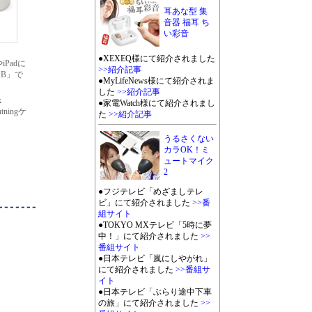
耳あな型 集
音器 福耳 ち
い彩音
●XEXEQ様にて紹介されました
iPadに
>>紹介記事
SB」で
●MyLifeNews様にて紹介されま
した
>>紹介記事
k
●家電Watch様にて紹介されまし
ingケ
た
>>紹介記事
うるさくない
カラOK！ミ
ュートマイク
2
●フジテレビ「めざましテレ
ビ」にて紹介されました
>>番
組サイト
●TOKYO MXテレビ「5時に夢
中！」にて紹介されました
>>
番組サイト
●日本テレビ「嵐にしやがれ」
にて紹介されました
>>番組サ
イト
●日本テレビ「ぶらり途中下車
の旅」にて紹介されました
>>