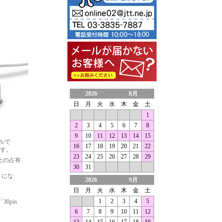
2026
8月
日
月
火
水
木
金
土
1
2
3
4
5
6
7
8
9
10
11
12
13
14
15
イルで
16
17
18
19
20
21
22
です。
23
24
25
26
27
28
29
上の占有
30
31
うにな
2026
9月
日
月
火
水
木
金
土
1
2
3
4
5
0pin
6
7
8
9
10
11
12