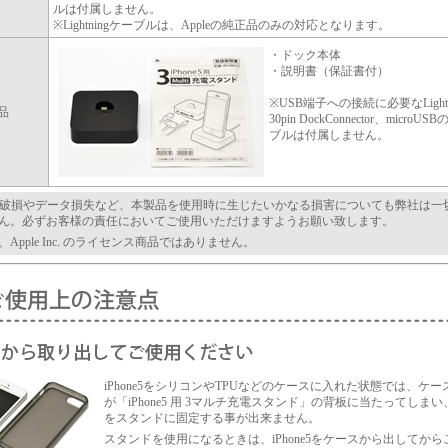
ルは付属しません。
※Lightningケーブルは、Appleの純正品のみの対応となります。
・ドック本体
・説明書（保証書付）
※USB端子への接続に必要なLightn
品
30pin DockConnector、microU
ブルは付属しません。
ne5の破損やデータ損失など、本製品を使用時に生じたいかなる損害についても弊社は一
ん。必ずお客様の責任においてご使用いただけますようお願い致します。
Apple Inc. のライセンス商品ではありません。
iPhone5をシリコンやTPUなどのケースに入れた状態では、ケ
が「iPhone5 用 3マルチ充電スタンド」の背板に当たってしまい、iP
をスタンドに固定する事が出来ません。
スタンドを使用になるときは、iPhone5をケースから出してから