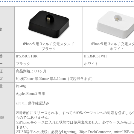
名
iPhone5 用 3マルチ充電スタンド
iPhone5 用 3マルチ充電
ブラック
ホワイト
番
IP53MCSTBK
IP53MCSTWH
ー
ブラック
ホワイト
証
商品到着より1ヶ月
ズ
約 横70mm×縦59mm×厚み15mm（突起部含まず）
量
約 48g
Apple iPhone5 専用
iOS 6.1 動作確認済み
※将来的にリリースされる、すべてのiOSバージョンへの対応を必ずしも
機器
ものではありません。
※iPhone5をケースに入れた状態では使用出来ません。必ずケースから出
下さい。
※USB端子への接続に必要なLightning、30pin DockConnector、microUS