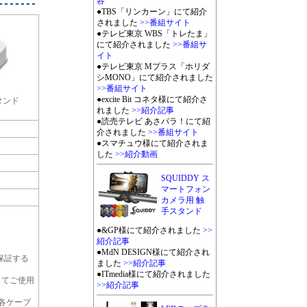
容
●TBS「リンカーン」にて紹介
されました
>>番組サイト
●テレビ東京 WBS「トレたま」
にて紹介されました
>>番組サ
イト
●テレビ東京 Mプラス「ホリダ
シMONO」にて紹介されました
>>番組サイト
●excite Bit コネタ様にて紹介さ
スタンド
れました
>>紹介記事
●読売テレビ あさパラ！にて紹
介されました
>>番組サイト
●スマチュウ様にて紹介されま
した
>>紹介動画
SQUIDDY ス
マートフォン
カメラ用 触
手スタンド
●&GP様にて紹介されました
>>
紹介記事
●MdN DESIGN様にて紹介され
保証する
ました
>>紹介記事
●ITmedia様にて紹介されました
してご使用
>>紹介記事
Bの各ケーブ