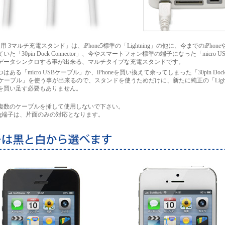
e5 用 3マルチ充電スタンド」は、iPhone5標準の「Lightning」の他に、今までのiPhoneや
いた「30pin Dock Connector」、今やスマートフォン標準の端子になった「micro U
データシンクロする事が出来る、マルチタイプな充電スタンドです。
はある「micro USBケーブル」か、iPhoneを買い換えて余ってしまった「30pin Doc
ctorケーブル」を使う事が出来るので、スタンドを使うためだけに、新たに純正の「Lightn
を買い足す必要もありません。
複数のケーブルを挿して使用しないで下さい。
tning端子は、片面のみの対応となります。