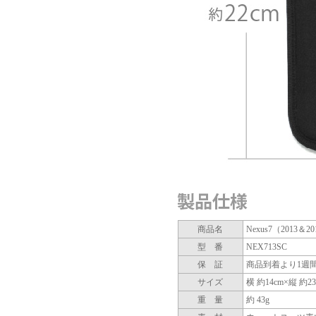
商品名
Nexus7（2013
型 番
NEX713SC
保 証
商品到着より1週
サイズ
横 約14cm×縦 約23
重 量
約 43g