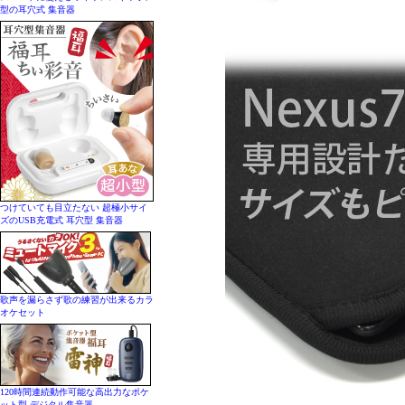
型の耳穴式 集音器
つけていても目立たない 超極小サイ
ズのUSB充電式 耳穴型 集音器
歌声を漏らさず歌の練習が出来るカラ
オケセット
120時間連続動作可能な高出力なポケ
ット型 デジタル集音器