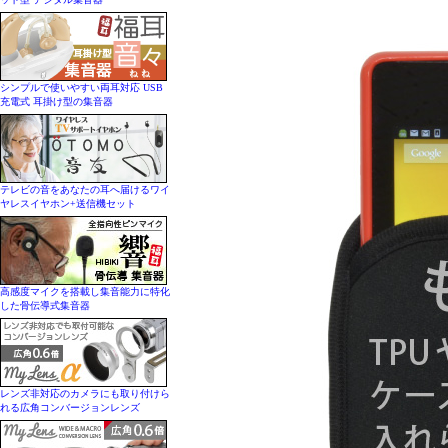
シンプルで使いやすい両耳対応 USB
充電式 耳掛け型の集音器
テレビの音をあなたの耳へ届けるワイ
ヤレスイヤホン+送信機セット
高感度マイクを搭載し集音能力に特化
した骨伝導式集音器
レンズ非対応のカメラにも取り付けら
れる広角コンバージョンレンズ