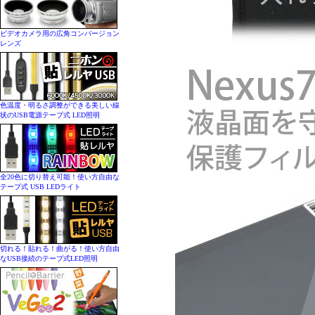
ビデオカメラ用の広角コンバージョン
レンズ
色温度・明るさ調整ができる美しい線
状のUSB電源テープ式 LED照明
全20色に切り替え可能！使い方自由な
テープ式 USB LEDライト
切れる！貼れる！曲がる！使い方自由
なUSB接続のテープ式LED照明