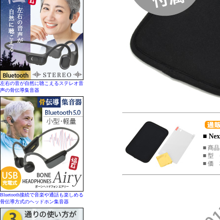
左右の音が自然に聴こえるステレオ音
声の骨伝導集音器
■ N
■ 商品
■ 型 
■ 価
Bluetooth接続で音楽や通話も楽しめる
骨伝導方式のヘッドホン集音器