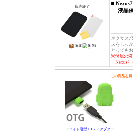
■
Nexus
販売終了
液晶保
ネクサス7
スをしっ
[在庫
個]
とっても
※付属の液
「Nexus
この商品を買
ドロイド君型 OTG アダプター